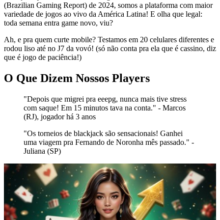
(Brazilian Gaming Report) de 2024, somos a plataforma com maior
variedade de jogos ao vivo da América Latina! E olha que legal:
toda semana entra game novo, viu?
Ah, e pra quem curte mobile? Testamos em 20 celulares diferentes e
rodou liso até no J7 da vovó! (só não conta pra ela que é cassino, diz
que é jogo de paciência!)
O Que Dizem Nossos Players
"Depois que migrei pra eeepg, nunca mais tive stress
com saque! Em 15 minutos tava na conta." - Marcos
(RJ), jogador há 3 anos
"Os torneios de blackjack são sensacionais! Ganhei
uma viagem pra Fernando de Noronha mês passado." -
Juliana (SP)