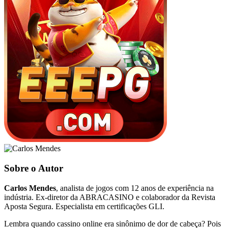
Sobre o Autor
Carlos Mendes
, analista de jogos com 12 anos de experiência na
indústria. Ex-diretor da ABRACASINO e colaborador da Revista
Aposta Segura. Especialista em certificações GLI.
Lembra quando cassino online era sinônimo de dor de cabeça? Pois