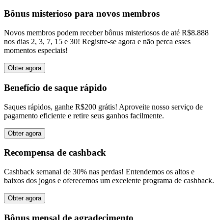
Bônus misterioso para novos membros
Novos membros podem receber bônus misteriosos de até R$8.888
nos dias 2, 3, 7, 15 e 30! Registre-se agora e não perca esses
momentos especiais!
Obter agora
Benefício de saque rápido
Saques rápidos, ganhe R$200 grátis! Aproveite nosso serviço de
pagamento eficiente e retire seus ganhos facilmente.
Obter agora
Recompensa de cashback
Cashback semanal de 30% nas perdas! Entendemos os altos e
baixos dos jogos e oferecemos um excelente programa de cashback.
Obter agora
Bônus mensal de agradecimento