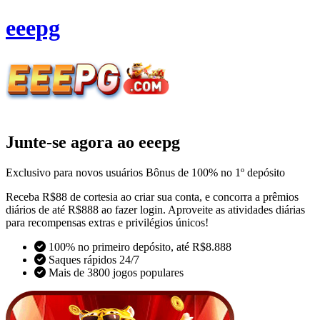
eeepg
Login
Cassino
Slots
Junte-se agora ao eeepg
Exclusivo para novos usuários
Bônus de 100% no 1º depósito
Receba R$88 de cortesia ao criar sua conta, e concorra a prêmios
diários de até R$888 ao fazer login. Aproveite as atividades diárias
para recompensas extras e privilégios únicos!
100% no primeiro depósito, até R$8.888
Saques rápidos 24/7
Mais de 3800 jogos populares