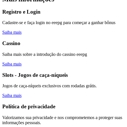
Registro e Login
Cadastre-se e faça login no eeepg para começar a ganhar bônus
Saiba mais
Cassino
Saiba mais sobre a introdução do cassino eeepg
Saiba mais
Slots - Jogos de caça-níqueis
Jogos de caça-níqueis exclusivos com rodadas grátis.
Saiba mais
Política de privacidade
Valorizamos sua privacidade e nos comprometemos a proteger suas
informações pessoais.